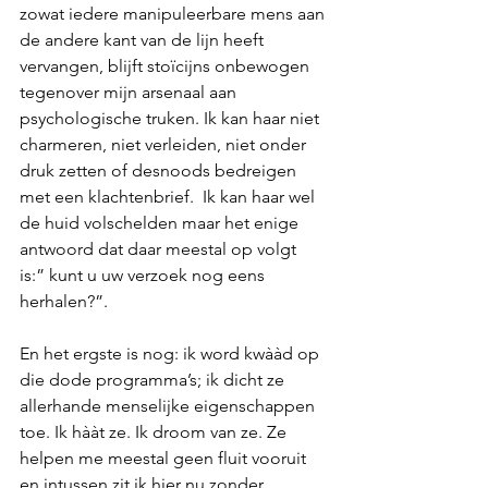
zowat iedere manipuleerbare mens aan 
de andere kant van de lijn heeft 
vervangen, blijft stoïcijns onbewogen 
tegenover mijn arsenaal aan 
psychologische truken. Ik kan haar niet 
charmeren, niet verleiden, niet onder 
druk zetten of desnoods bedreigen 
met een klachtenbrief.  Ik kan haar wel 
de huid volschelden maar het enige 
antwoord dat daar meestal op volgt 
is:” kunt u uw verzoek nog eens 
herhalen?”.
En het ergste is nog: ik word kwààd op 
die dode programma’s; ik dicht ze 
allerhande menselijke eigenschappen 
toe. Ik hààt ze. Ik droom van ze. Ze 
helpen me meestal geen fluit vooruit 
en intussen zit ik hier nu zonder 