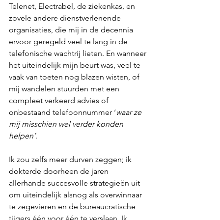
Telenet, Electrabel, de ziekenkas, en 
zovele andere dienstverlenende 
organisaties, die mij in de decennia 
ervoor geregeld veel te lang in de 
telefonische wachtrij lieten. En wanneer 
het uiteindelijk mijn beurt was, veel te 
vaak van toeten nog blazen wisten, of 
mij wandelen stuurden met een 
compleet verkeerd advies of 
onbestaand telefoonnummer ‘
waar ze 
mij misschien wel verder konden 
helpen’
.
Ik zou zelfs meer durven zeggen; ik 
dokterde doorheen de jaren 
allerhande succesvolle strategieën uit 
om uiteindelijk alsnog als overwinnaar 
te zegevieren en de bureaucratische 
tijgers één voor één te verslaan. Ik 