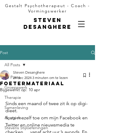
Gestalt Psychotherapeut - Coach -
Vormingswerker
Steven
Desanghere
Post
All Posts
Steven Desanghere
All Posts
29 dec 2024
3 minuten om te lezen
Foetermateriaal
Groepswerk
Bijgewerkt op:
10 apr
Therapie
Sinds een maand of twee zit ik op digi-
Samenleving
dieet.
Agogiek
Ik sta mezelf toe om mijn Facebook en 
Twitter en online nieuwsmedia te 
Stevens Stijloefeningen
checken ….vanaf acht uur ’s avonds. En 