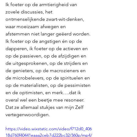
Ik foeter op de armtierigheid van 
zovele discussies, het 
ontmenselijkende zwart-wit-denken, 
waar moeizaam afwegen en 
afstemmen niet langer geëerd worden.
Ik foeter op de angstigen én op de 
dapperen, ik foeter op de actieven en 
op de passieven, op de afzijdigen en 
de uitgesprokenen, op de strijders en 
de genieters, op de macrozieners en 
de microbelevers, op de spirituelen en 
op de materialisten, op de pessimisten 
en de optimisten, en merk….dat ik 
overal wel een beetje mee resoneer. 
Dat ze allemaal stukjes van mijn Zelf 
vertegenwoordigen.
https://video.wixstatic.com/video/f712d0_406
18d760f40441eaaa2ceb7d222bc32/360p/mp4/