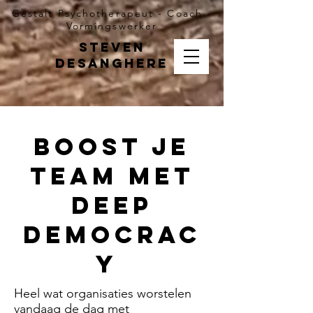
Gestalt Psychotherapeut - Coach -
Vormingswerker
Steven
Desanghere
Boost je
Team met
Deep
Democrac
y
Heel wat organisaties worstelen
vandaag de dag met