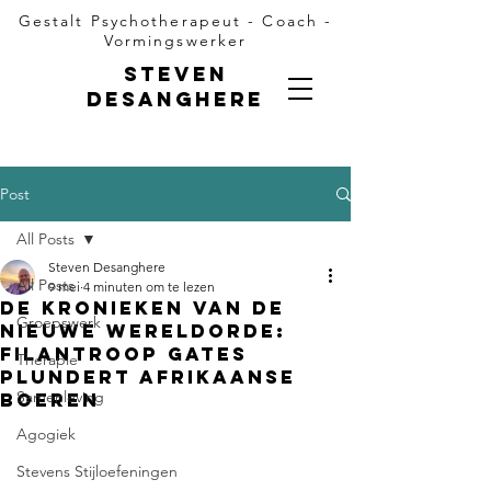
Gestalt Psychotherapeut - Coach -
Vormingswerker
Steven
Desanghere
Post
All Posts
Steven Desanghere
All Posts
9 mei
4 minuten om te lezen
de Kronieken van de
Groepswerk
Nieuwe Wereldorde:
Filantroop Gates
Therapie
plundert afrikaanse
Samenleving
boeren
Agogiek
Stevens Stijloefeningen