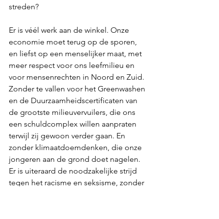
streden?
Er is véél werk aan de winkel. Onze 
economie moet terug op de sporen, 
en liefst op een menselijker maat, met 
meer respect voor ons leefmilieu en 
voor mensenrechten in Noord en Zuid. 
Zonder te vallen voor het Greenwashen 
en de Duurzaamheidscertificaten van 
de grootste milieuvervuilers, die ons 
een schuldcomplex willen aanpraten 
terwijl zij gewoon verder gaan. En 
zonder klimaatdoemdenken, die onze 
jongeren aan de grond doet nagelen. 
Er is uiteraard de noodzakelijke strijd 
tegen het racisme en seksisme, zonder 
dat die slinger moet doorslaan naar het 
karikaturale Politiek-Correcte denken 
en cancelen dat ons momenteel wordt 