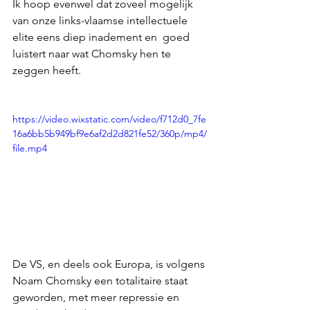
Ik hoop evenwel dat zoveel mogelijk 
van onze links-vlaamse intellectuele 
elite eens diep inadement en  goed 
luistert naar wat Chomsky hen te 
zeggen heeft.
https://video.wixstatic.com/video/f712d0_7fe
16a6bb5b949bf9e6af2d2d821fe52/360p/mp4/
file.mp4
De VS, en deels ook Europa, is volgens 
Noam Chomsky een totalitaire staat 
geworden, met meer repressie en 