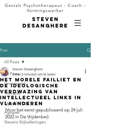
Gestalt Psychotherapeut - Coach -
Vormingswerker
Steven
Desanghere
Post
All Posts
Steven Desanghere
All Posts
3 mei
5 minuten om te lezen
Het morele failliet en
Groepswerk
de ideologische
verdwazing van
Therapie
intellectueel links in
Samenleving
Vlaanderen
(Voor het eerst gepubliceerd op 24 juli 
Agogiek
2022 in De Vrijdenker)
Stevens Stijloefeningen